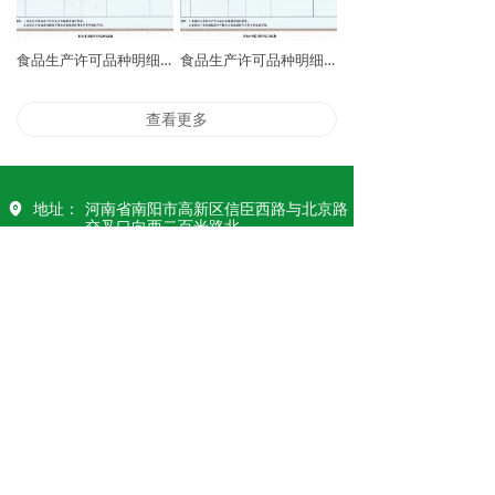
食品生产许可品种明细表
食品生产许可品种明细表
查看更多
地址：
河南省南阳市高新区信臣西路与北京路
交叉口向西二百米路北
电话：
15903776886
邮箱：
919935818@qq.com
400电话：400-012-3183
南阳广寿保健品有限责任公司
豫ICP备
版权所有：
11029284号-1
号
本网站由阿里云提供云计算及安全服务
本网站支持
IPv6